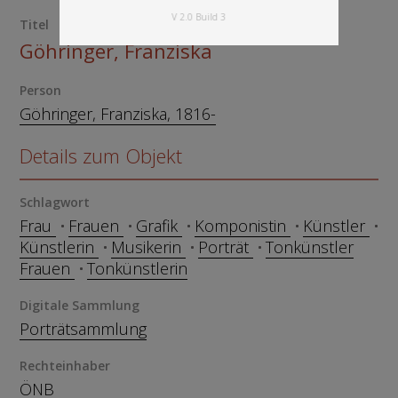
V 2.0 Build 3
Titel
Göhringer, Franziska
Person
Göhringer, Franziska, 1816-
Details zum Objekt
Schlagwort
Frau
Frauen
Grafik
Komponistin
Künstler
Künstlerin
Musikerin
Porträt
Tonkünstler
Frauen
Tonkünstlerin
Digitale Sammlung
Porträtsammlung
Rechteinhaber
ÖNB