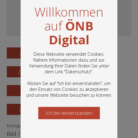
Willkommen
auf
ÖNB
Digital
Zum Digitalisat
Diese Webseite verwendet Cookies.
Nähere Informationen dazu und zur
Verwendung Ihrer Daten finden Sie unter
In diesem Portal finden Sie die digitalen
Zum Katalogisat
dem Link "
Datenschutz
".
Bestände der Österreichischen
Nationalbibliothek: Bücher, Fotografien,
Klicken Sie auf "Ich bin einverstanden", um
Grafiken und vieles mehr.
den Einsatz von Cookies zu akzeptieren
Zur Vorschau
und unsere Webseite besuchen zu können.
Zur Bestellung
Ich bin einverstanden
Starten Sie jetzt
Kategorie / Medientyp
Bild
/
Grafik