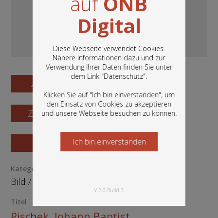
auf
ÖNB
Digital
Diese Webseite verwendet Cookies.
Nähere Informationen dazu und zur
Verwendung Ihrer Daten finden Sie unter
In diesem Portal finden Sie die digitalen
dem Link "
Datenschutz
".
Bestände der Österreichischen
Zum Digitalisat
Nationalbibliothek: Bücher, Fotografien,
Klicken Sie auf "Ich bin einverstanden", um
Grafiken und vieles mehr.
den Einsatz von Cookies zu akzeptieren
Zum Katalogisat
und unsere Webseite besuchen zu können.
Ich bin einverstanden
Starten Sie jetzt
Zur Vorschau
Kategorie / Medientyp
Bild
/
Grafik
V 2.0 Build 3
Titel
Pischek, Johann Baptist