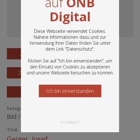
auf
ÖNB
Digital
Diese Webseite verwendet Cookies.
Nähere Informationen dazu und zur
Verwendung Ihrer Daten finden Sie unter
In diesem Portal finden Sie die digitalen
dem Link "
Datenschutz
".
Bestände der Österreichischen
Zum Digitalisat
Nationalbibliothek: Bücher, Fotografien,
Klicken Sie auf "Ich bin einverstanden", um
Grafiken und vieles mehr.
den Einsatz von Cookies zu akzeptieren
Zum Katalogisat
und unsere Webseite besuchen zu können.
Ich bin einverstanden
Starten Sie jetzt
Zur Vorschau
Kategorie / Medientyp
Bild
/
Grafik
V 2.0 Build 3
Titel
Geiger, Josef