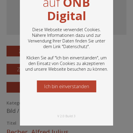
auf
ÖNB
Digital
Diese Webseite verwendet Cookies.
Nähere Informationen dazu und zur
Verwendung Ihrer Daten finden Sie unter
In diesem Portal finden Sie die digitalen
dem Link "
Datenschutz
".
Bestände der Österreichischen
Zum Digitalisat
Nationalbibliothek: Bücher, Fotografien,
Klicken Sie auf "Ich bin einverstanden", um
Grafiken und vieles mehr.
den Einsatz von Cookies zu akzeptieren
Zum Katalogisat
und unsere Webseite besuchen zu können.
Ich bin einverstanden
Starten Sie jetzt
Zur Vorschau
Kategorie / Medientyp
Bild
/
Grafik
V 2.0 Build 3
Titel
Becher, Alfred Julius