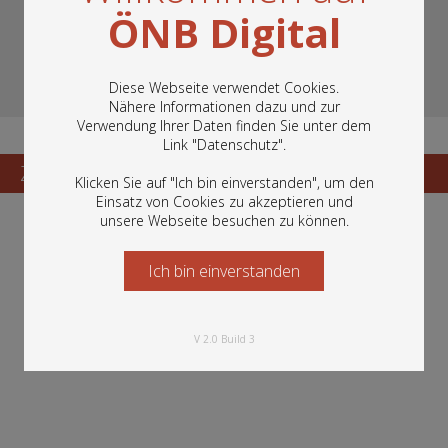
ÖNB Digital
Diese Webseite verwendet Cookies.
Nähere Informationen dazu und zur
Verwendung Ihrer Daten finden Sie unter dem
In diesem Portal finden Sie die digitalen
Link "
Datenschutz
".
Bestände der Österreichischen
Nationalbibliothek: Bücher, Fotografien,
Zum Katalogisat
Zur Vorschau
Klicken Sie auf "Ich bin einverstanden", um den
Grafiken und vieles mehr.
Einsatz von Cookies zu akzeptieren und
unsere Webseite besuchen zu können.
Ich bin einverstanden
Starten Sie jetzt
V 2.0 Build 3