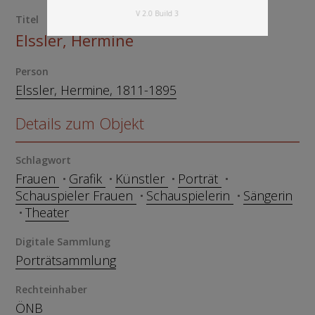
V 2.0 Build 3
Titel
Elssler, Hermine
Person
Elssler, Hermine, 1811-1895
Details zum Objekt
Schlagwort
Frauen
Grafik
Künstler
Porträt
Schauspieler Frauen
Schauspielerin
Sängerin
Theater
Digitale Sammlung
Porträtsammlung
Rechteinhaber
ÖNB