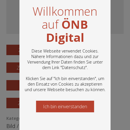
Willkommen
auf
ÖNB
Digital
Zum Digitalisat
Diese Webseite verwendet Cookies.
Nähere Informationen dazu und zur
Verwendung Ihrer Daten finden Sie unter
In diesem Portal finden Sie die digitalen
Zum Katalogisat
dem Link "
Datenschutz
".
Bestände der Österreichischen
Nationalbibliothek: Bücher, Fotografien,
Klicken Sie auf "Ich bin einverstanden", um
Grafiken und vieles mehr.
den Einsatz von Cookies zu akzeptieren
Zur Vorschau
und unsere Webseite besuchen zu können.
Zur Bestellung
Ich bin einverstanden
Starten Sie jetzt
Kategorie / Medientyp
Bild
/
Grafik