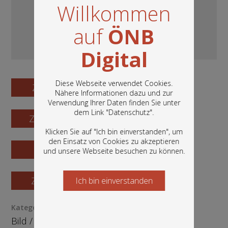
Willkommen
auf
ÖNB
Digital
Diese Webseite verwendet Cookies.
Zum Digitalisat
Nähere Informationen dazu und zur
Verwendung Ihrer Daten finden Sie unter
In diesem Portal finden Sie die digitalen
dem Link "
Datenschutz
".
Zum Katalogisat
Bestände der Österreichischen
Nationalbibliothek: Bücher, Fotografien,
Klicken Sie auf "Ich bin einverstanden", um
Grafiken und vieles mehr.
den Einsatz von Cookies zu akzeptieren
Zur Vorschau
und unsere Webseite besuchen zu können.
Zur Bestellung
Ich bin einverstanden
Starten Sie jetzt
Kategorie / Medientyp
Bild
/
Grafik