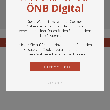
ÖNB Digital
Diese Webseite verwendet Cookies.
Nähere Informationen dazu und zur
Verwendung Ihrer Daten finden Sie unter dem
In diesem Portal finden Sie die digitalen
Link "
Datenschutz
".
Bestände der Österreichischen
Nationalbibliothek: Bücher, Fotografien,
Zum Katalogisat
Zur Vorschau
Klicken Sie auf "Ich bin einverstanden", um den
Grafiken und vieles mehr.
Einsatz von Cookies zu akzeptieren und
unsere Webseite besuchen zu können.
Ich bin einverstanden
Starten Sie jetzt
V 2.0 Build 3