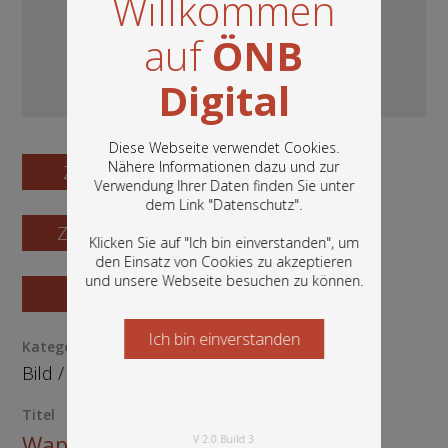
Willkommen
auf
ÖNB
Digital
Diese Webseite verwendet Cookies.
Nähere Informationen dazu und zur
Zum Digitalisat
Verwendung Ihrer Daten finden Sie unter
In diesem Portal finden Sie die digitalen
dem Link "
Datenschutz
".
Bestände der Österreichischen
Zum Katalogisat
Nationalbibliothek: Bücher, Fotografien,
Klicken Sie auf "Ich bin einverstanden", um
Grafiken und vieles mehr.
den Einsatz von Cookies zu akzeptieren
und unsere Webseite besuchen zu können.
Zur Vorschau
Ich bin einverstanden
Starten Sie jetzt
Kategorie / Medientyp
Bild
/
Grafik
Titel
Wappen Österreich-Ungarn
V 2.0 Build 3