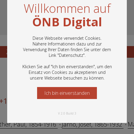
Willkommen auf
ÖNB Digital
Diese Webseite verwendet Cookies.
Nähere Informationen dazu und zur
Verwendung Ihrer Daten finden Sie unter dem
In diesem Portal finden Sie die digitalen
Zum Katalogisat
Zur Vorschau
Link "
Datenschutz
".
Bestände der Österreichischen
Nationalbibliothek: Bücher, Fotografien,
Klicken Sie auf "Ich bin einverstanden", um den
Grafiken und vieles mehr.
Einsatz von Cookies zu akzeptieren und
unsere Webseite besuchen zu können.
Ich bin einverstanden
Starten Sie jetzt
 +1905
V 2.0 Build 3
ther, Paul, 1854-1916
Jarno, Josef, 1865-1932
Ma