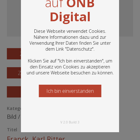
auf
ÖNB
Digital
Diese Webseite verwendet Cookies.
Nähere Informationen dazu und zur
Verwendung Ihrer Daten finden Sie unter
In diesem Portal finden Sie die digitalen
dem Link "
Datenschutz
".
Bestände der Österreichischen
Zum Digitalisat
Nationalbibliothek: Bücher, Fotografien,
Klicken Sie auf "Ich bin einverstanden", um
Grafiken und vieles mehr.
den Einsatz von Cookies zu akzeptieren
Zum Katalogisat
und unsere Webseite besuchen zu können.
Ich bin einverstanden
Starten Sie jetzt
Zur Vorschau
Kategorie / Medientyp
Bild
/
Grafik
V 2.0 Build 3
Titel
Franck, Karl Ritter