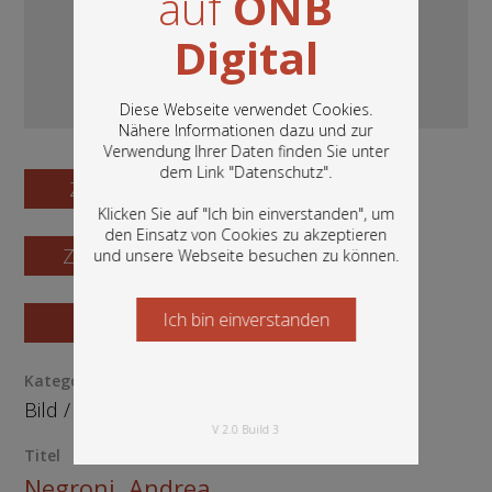
auf
ÖNB
Digital
Diese Webseite verwendet Cookies.
Nähere Informationen dazu und zur
Verwendung Ihrer Daten finden Sie unter
In diesem Portal finden Sie die digitalen
dem Link "
Datenschutz
".
Bestände der Österreichischen
Zum Digitalisat
Nationalbibliothek: Bücher, Fotografien,
Klicken Sie auf "Ich bin einverstanden", um
Grafiken und vieles mehr.
den Einsatz von Cookies zu akzeptieren
Zum Katalogisat
und unsere Webseite besuchen zu können.
Ich bin einverstanden
Starten Sie jetzt
Zur Vorschau
Kategorie / Medientyp
Bild
/
Grafik
V 2.0 Build 3
Titel
Negroni, Andrea