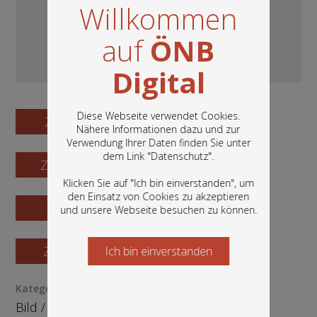
Willkommen
auf
ÖNB
Digital
Diese Webseite verwendet Cookies.
Zum Digitalisat
Nähere Informationen dazu und zur
Verwendung Ihrer Daten finden Sie unter
In diesem Portal finden Sie die digitalen
dem Link "
Datenschutz
".
Zum Katalogisat
Bestände der Österreichischen
Nationalbibliothek: Bücher, Fotografien,
Klicken Sie auf "Ich bin einverstanden", um
Grafiken und vieles mehr.
den Einsatz von Cookies zu akzeptieren
Zur Vorschau
und unsere Webseite besuchen zu können.
Zur Bestellung
Ich bin einverstanden
Starten Sie jetzt
Kategorie / Medientyp
Bild
/
Grafik