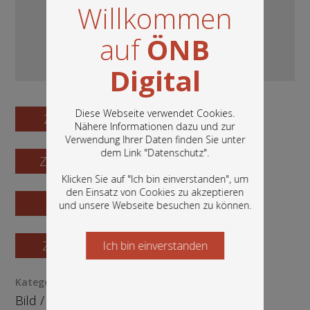
Willkommen
auf
ÖNB
Digital
Diese Webseite verwendet Cookies.
Zum Digitalisat
Nähere Informationen dazu und zur
Verwendung Ihrer Daten finden Sie unter
In diesem Portal finden Sie die digitalen
dem Link "
Datenschutz
".
Zum Katalogisat
Bestände der Österreichischen
Nationalbibliothek: Bücher, Fotografien,
Klicken Sie auf "Ich bin einverstanden", um
Grafiken und vieles mehr.
den Einsatz von Cookies zu akzeptieren
Zur Vorschau
und unsere Webseite besuchen zu können.
Zur Bestellung
Ich bin einverstanden
Starten Sie jetzt
Kategorie / Medientyp
Bild
/
Grafik