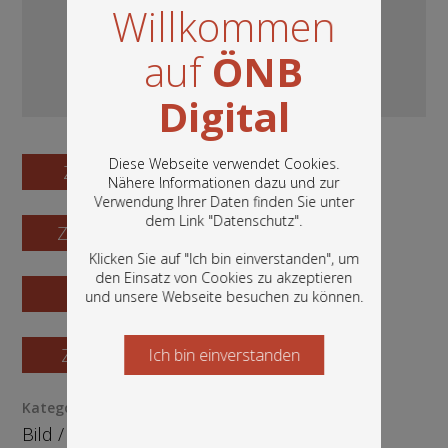
Willkommen
auf
ÖNB
Digital
Diese Webseite verwendet Cookies.
Zum Digitalisat
Nähere Informationen dazu und zur
Verwendung Ihrer Daten finden Sie unter
In diesem Portal finden Sie die digitalen
dem Link "
Datenschutz
".
Zum Katalogisat
Bestände der Österreichischen
Nationalbibliothek: Bücher, Fotografien,
Klicken Sie auf "Ich bin einverstanden", um
Grafiken und vieles mehr.
den Einsatz von Cookies zu akzeptieren
Zur Vorschau
und unsere Webseite besuchen zu können.
Zur Bestellung
Ich bin einverstanden
Starten Sie jetzt
Kategorie / Medientyp
Bild
/
Grafik