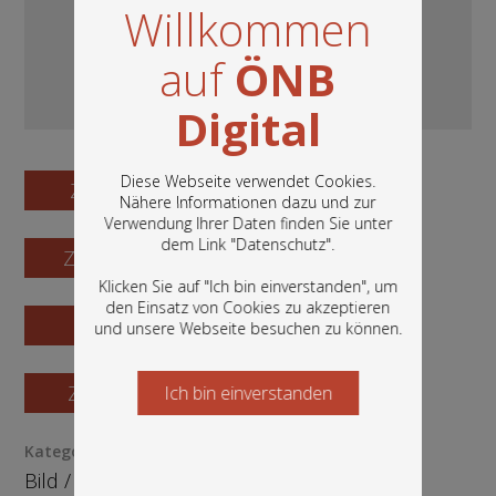
Willkommen
auf
ÖNB
Digital
Diese Webseite verwendet Cookies.
Zum Digitalisat
Nähere Informationen dazu und zur
Verwendung Ihrer Daten finden Sie unter
In diesem Portal finden Sie die digitalen
dem Link "
Datenschutz
".
Zum Katalogisat
Bestände der Österreichischen
Nationalbibliothek: Bücher, Fotografien,
Klicken Sie auf "Ich bin einverstanden", um
Grafiken und vieles mehr.
den Einsatz von Cookies zu akzeptieren
Zur Vorschau
und unsere Webseite besuchen zu können.
Zur Bestellung
Ich bin einverstanden
Starten Sie jetzt
Kategorie / Medientyp
Bild
/
Grafik