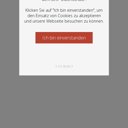
Bestände der Österreichischen
verfügbar
Nationalbibliothek: Bücher, Fotografien,
Klicken Sie auf "Ich bin einverstanden", um
Grafiken und vieles mehr.
den Einsatz von Cookies zu akzeptieren
und unsere Webseite besuchen zu können.
Ich bin einverstanden
Starten Sie jetzt
V 2.0 Build 3