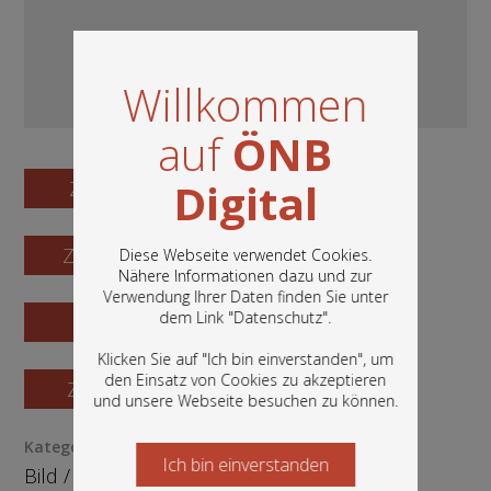
Willkommen
auf
ÖNB
Digital
Zum Digitalisat
Zum Katalogisat
Diese Webseite verwendet Cookies.
Nähere Informationen dazu und zur
Verwendung Ihrer Daten finden Sie unter
In diesem Portal finden Sie die digitalen
dem Link "
Datenschutz
".
Zur Vorschau
Bestände der Österreichischen
Nationalbibliothek: Bücher, Fotografien,
Klicken Sie auf "Ich bin einverstanden", um
Grafiken und vieles mehr.
den Einsatz von Cookies zu akzeptieren
Zur Bestellung
und unsere Webseite besuchen zu können.
Kategorie / Medientyp
Ich bin einverstanden
Starten Sie jetzt
Bild
/
Fotografie