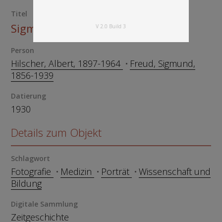
Titel
Sigmund Freud
V 2.0 Build 3
Person
Hilscher, Albert, 1897-1964
Freud, Sigmund,
1856-1939
Datierung
1930
Details zum Objekt
Schlagwort
Fotografie
Medizin
Porträt
Wissenschaft und
Bildung
Digitale Sammlung
Zeitgeschichte