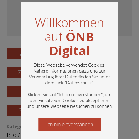
Willkommen
auf
ÖNB
Digital
Zum Digitalisat
Diese Webseite verwendet Cookies.
Nähere Informationen dazu und zur
Zum Katalogisat
Verwendung Ihrer Daten finden Sie unter
In diesem Portal finden Sie die digitalen
dem Link "
Datenschutz
".
Bestände der Österreichischen
Zur Vorschau
Nationalbibliothek: Bücher, Fotografien,
Klicken Sie auf "Ich bin einverstanden", um
Grafiken und vieles mehr.
den Einsatz von Cookies zu akzeptieren
und unsere Webseite besuchen zu können.
Zur Bestellung
Ich bin einverstanden
Starten Sie jetzt
Kategorie / Medientyp
Bild
/
Fotografie