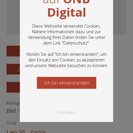
Digital
Diese Webseite verwendet Cookies.
Nähere Informationen dazu und zur
Verwendung Ihrer Daten finden Sie unter
In diesem Portal finden Sie die digitalen
dem Link "
Datenschutz
".
Bestände der Österreichischen
Zum Digitalisat
Nationalbibliothek: Bücher, Fotografien,
Klicken Sie auf "Ich bin einverstanden", um
Grafiken und vieles mehr.
den Einsatz von Cookies zu akzeptieren
und unsere Webseite besuchen zu können.
Zum Katalogisat
Ich bin einverstanden
Starten Sie jetzt
Zur Vorschau
Kategorie / Medientyp
Bild
/
Grafik
V 2.0 Build 3
Titel
Leo VI., papa