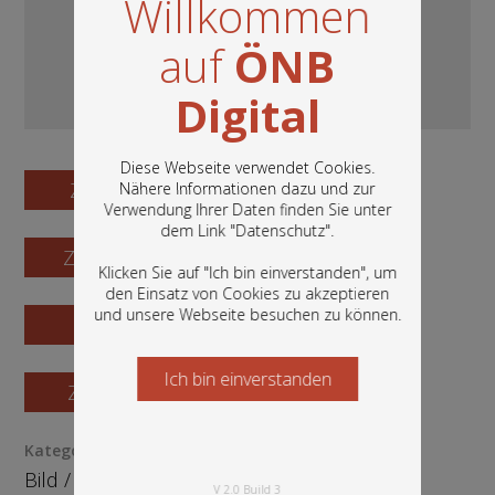
Willkommen
auf
ÖNB
Digital
Diese Webseite verwendet Cookies.
Zum Digitalisat
Nähere Informationen dazu und zur
Verwendung Ihrer Daten finden Sie unter
In diesem Portal finden Sie die digitalen
dem Link "
Datenschutz
".
Bestände der Österreichischen
Zum Katalogisat
Nationalbibliothek: Bücher, Fotografien,
Klicken Sie auf "Ich bin einverstanden", um
Grafiken und vieles mehr.
den Einsatz von Cookies zu akzeptieren
und unsere Webseite besuchen zu können.
Zur Vorschau
Ich bin einverstanden
Starten Sie jetzt
Zur Bestellung
Kategorie / Medientyp
Bild
/
Grafik
V 2.0 Build 3