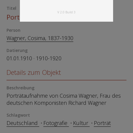
Titel
V 2.0 Build 3
Porträt von Cosima Wagner
Person
Wagner, Cosima, 1837-1930
Datierung
01.01.1910 · 1910-1920
Details zum Objekt
Beschreibung
Porträtaufnahme von Cosima Wagner, Frau des
deutschen Komponisten Richard Wagner
Schlagwort
Deutschland
Fotografie
Kultur
Porträt