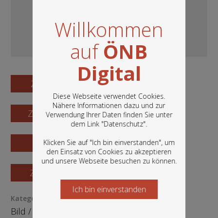
Willkommen
auf
ÖNB
Digital
Zum Digitalisat
Diese Webseite verwendet Cookies.
Nähere Informationen dazu und zur
Zum Katalogisat
Verwendung Ihrer Daten finden Sie unter
In diesem Portal finden Sie die digitalen
dem Link "
Datenschutz
".
Bestände der Österreichischen
Nationalbibliothek: Bücher, Fotografien,
Zur Vorschau
Klicken Sie auf "Ich bin einverstanden", um
Grafiken und vieles mehr.
den Einsatz von Cookies zu akzeptieren
und unsere Webseite besuchen zu können.
Zur Bestellung
Ich bin einverstanden
Starten Sie jetzt
Kategorie / Medientyp
Bild
/
Fotografie