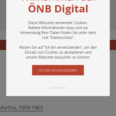
ÖNB Digital
Diese Webseite verwendet Cookies.
Nähere Informationen dazu und zur
Verwendung Ihrer Daten finden Sie unter dem
In diesem Portal finden Sie die digitalen
Link "
Datenschutz
".
Bestände der Österreichischen
Nationalbibliothek: Bücher, Fotografien,
Zum Katalogisat
Zur Vorschau
Klicken Sie auf "Ich bin einverstanden", um den
Grafiken und vieles mehr.
Einsatz von Cookies zu akzeptieren und
unsere Webseite besuchen zu können.
Ich bin einverstanden
Starten Sie jetzt
V 2.0 Build 3
 Martha, 1909-1963