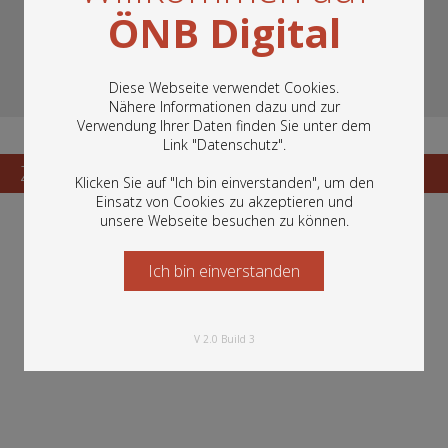
ÖNB Digital
Diese Webseite verwendet Cookies.
Nähere Informationen dazu und zur
Verwendung Ihrer Daten finden Sie unter dem
In diesem Portal finden Sie die digitalen
Link "
Datenschutz
".
Bestände der Österreichischen
Nationalbibliothek: Bücher, Fotografien,
Zum Katalogisat
Zur Vorschau
Klicken Sie auf "Ich bin einverstanden", um den
Grafiken und vieles mehr.
Einsatz von Cookies zu akzeptieren und
unsere Webseite besuchen zu können.
Ich bin einverstanden
Starten Sie jetzt
V 2.0 Build 3