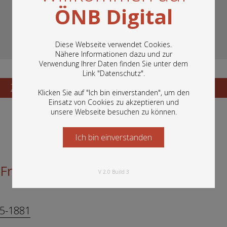
ÖNB Digital
Diese Webseite verwendet Cookies.
Nähere Informationen dazu und zur
Verwendung Ihrer Daten finden Sie unter dem
In diesem Portal finden Sie die digitalen
Link "
Datenschutz
".
Bestände der Österreichischen
Nationalbibliothek: Bücher, Fotografien,
Zum Katalogisat
Zur Vorschau
Klicken Sie auf "Ich bin einverstanden", um den
Grafiken und vieles mehr.
Einsatz von Cookies zu akzeptieren und
unsere Webseite besuchen zu können.
Ich bin einverstanden
Starten Sie jetzt
Freiherr
V 2.0 Build 3
15-1881