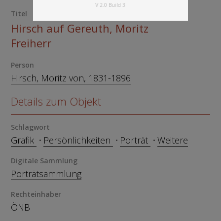
V 2.0 Build 3
Titel
Hirsch auf Gereuth, Moritz
Freiherr
Person
Hirsch, Moritz von, 1831-1896
Details zum Objekt
Schlagwort
Grafik
Persönlichkeiten
Porträt
Weitere
Digitale Sammlung
Porträtsammlung
Rechteinhaber
ÖNB