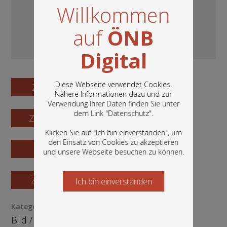
Willkommen
auf
ÖNB
Digital
Diese Webseite verwendet Cookies.
Zum Digitalisat
Nähere Informationen dazu und zur
Verwendung Ihrer Daten finden Sie unter
In diesem Portal finden Sie die digitalen
dem Link "
Datenschutz
".
Zum Katalogisat
Bestände der Österreichischen
Nationalbibliothek: Bücher, Fotografien,
Klicken Sie auf "Ich bin einverstanden", um
Grafiken und vieles mehr.
den Einsatz von Cookies zu akzeptieren
Zur Vorschau
und unsere Webseite besuchen zu können.
Zur Bestellung
Ich bin einverstanden
Starten Sie jetzt
Kategorie / Medientyp
Bild
/
Grafik