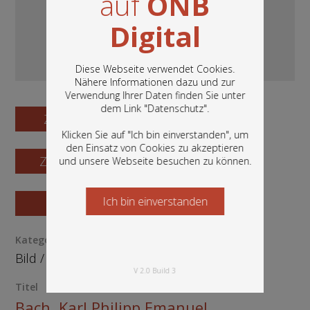
auf
ÖNB
Digital
Diese Webseite verwendet Cookies.
Nähere Informationen dazu und zur
Verwendung Ihrer Daten finden Sie unter
In diesem Portal finden Sie die digitalen
dem Link "
Datenschutz
".
Bestände der Österreichischen
Zum Digitalisat
Nationalbibliothek: Bücher, Fotografien,
Klicken Sie auf "Ich bin einverstanden", um
Grafiken und vieles mehr.
den Einsatz von Cookies zu akzeptieren
Zum Katalogisat
und unsere Webseite besuchen zu können.
Ich bin einverstanden
Starten Sie jetzt
Zur Vorschau
Kategorie / Medientyp
Bild
/
Grafik
V 2.0 Build 3
Titel
Bach, Karl Philipp Emanuel