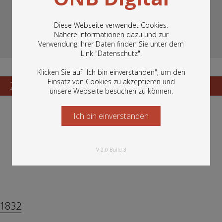
Diese Webseite verwendet Cookies.
Nähere Informationen dazu und zur
Verwendung Ihrer Daten finden Sie unter dem
In diesem Portal finden Sie die digitalen
Link "
Datenschutz
".
Bestände der Österreichischen
Nationalbibliothek: Bücher, Fotografien,
Klicken Sie auf "Ich bin einverstanden", um den
Grafiken und vieles mehr.
Einsatz von Cookies zu akzeptieren und
Zum Katalogisat
Zur Vorschau
unsere Webseite besuchen zu können.
Ich bin einverstanden
Starten Sie jetzt
V 2.0 Build 3
n
-1832