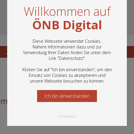
Willkommen auf
ÖNB Digital
Diese Webseite verwendet Cookies.
Nähere Informationen dazu und zur
Zum Katalogisat
Zur Vorschau
Verwendung Ihrer Daten finden Sie unter dem
In diesem Portal finden Sie die digitalen
Link "
Datenschutz
".
Bestände der Österreichischen
Nationalbibliothek: Bücher, Fotografien,
Klicken Sie auf "Ich bin einverstanden", um den
Grafiken und vieles mehr.
Einsatz von Cookies zu akzeptieren und
unsere Webseite besuchen zu können.
Ich bin einverstanden
Starten Sie jetzt
em Tafel
V 2.0 Build 3