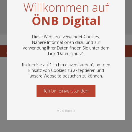
Willkommen auf
ÖNB Digital
Diese Webseite verwendet Cookies.
Nähere Informationen dazu und zur
Verwendung Ihrer Daten finden Sie unter dem
In diesem Portal finden Sie die digitalen
Zum Katalogisat
Zur Vorschau
Link "
Datenschutz
".
Bestände der Österreichischen
Nationalbibliothek: Bücher, Fotografien,
Klicken Sie auf "Ich bin einverstanden", um den
Grafiken und vieles mehr.
Einsatz von Cookies zu akzeptieren und
unsere Webseite besuchen zu können.
Ich bin einverstanden
Starten Sie jetzt
V 2.0 Build 3