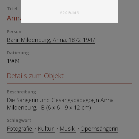
Titel
V 2.0 Build 3
Anna Mildenburg
Person
Bahr-Mildenburg, Anna, 1872-1947
Datierung
1909
Details zum Objekt
Beschreibung
Die Sängerin und Gesangspädagogin Anna
Mildenburg. · B (6 x 6 - 9 x 12 cm)
Schlagwort
Fotografie
Kultur
Musik
Opernsängerin