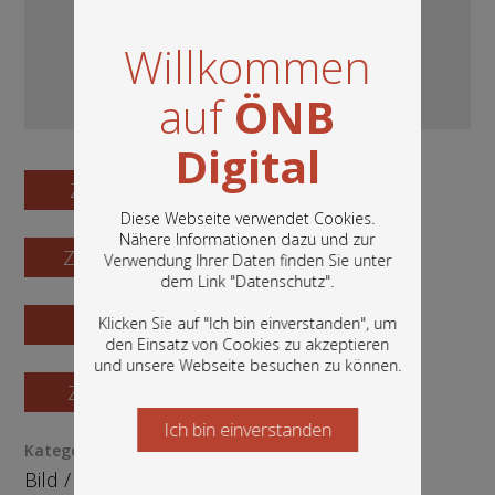
Willkommen
auf
ÖNB
Digital
Zum Digitalisat
Diese Webseite verwendet Cookies.
Nähere Informationen dazu und zur
Zum Katalogisat
Verwendung Ihrer Daten finden Sie unter
In diesem Portal finden Sie die digitalen
dem Link "
Datenschutz
".
Bestände der Österreichischen
Nationalbibliothek: Bücher, Fotografien,
Zur Vorschau
Klicken Sie auf "Ich bin einverstanden", um
Grafiken und vieles mehr.
den Einsatz von Cookies zu akzeptieren
und unsere Webseite besuchen zu können.
Zur Bestellung
Ich bin einverstanden
Starten Sie jetzt
Kategorie / Medientyp
Bild
/
Fotografie