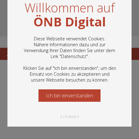
Willkommen auf
ÖNB Digital
Diese Webseite verwendet Cookies.
Nähere Informationen dazu und zur
Verwendung Ihrer Daten finden Sie unter dem
In diesem Portal finden Sie die digitalen
Zum Katalogisat
Zur Vorschau
Link "
Datenschutz
".
Bestände der Österreichischen
Nationalbibliothek: Bücher, Fotografien,
Klicken Sie auf "Ich bin einverstanden", um den
Grafiken und vieles mehr.
Einsatz von Cookies zu akzeptieren und
unsere Webseite besuchen zu können.
Ich bin einverstanden
Starten Sie jetzt
V 2.0 Build 3