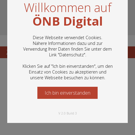
Willkommen auf
ÖNB Digital
Diese Webseite verwendet Cookies.
Nähere Informationen dazu und zur
Verwendung Ihrer Daten finden Sie unter dem
In diesem Portal finden Sie die digitalen
Zum Katalogisat
Zur Vorschau
Link "
Datenschutz
".
Bestände der Österreichischen
Nationalbibliothek: Bücher, Fotografien,
Klicken Sie auf "Ich bin einverstanden", um den
Grafiken und vieles mehr.
Einsatz von Cookies zu akzeptieren und
unsere Webseite besuchen zu können.
Ich bin einverstanden
Starten Sie jetzt
V 2.0 Build 3