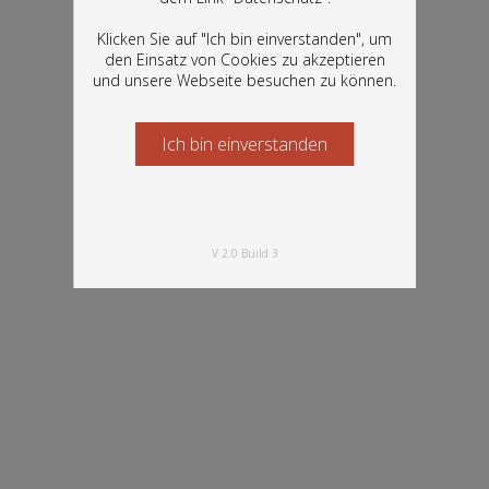
Bestände der Österreichischen
verfügbar
Nationalbibliothek: Bücher, Fotografien,
Klicken Sie auf "Ich bin einverstanden", um
Grafiken und vieles mehr.
den Einsatz von Cookies zu akzeptieren
und unsere Webseite besuchen zu können.
Ich bin einverstanden
Starten Sie jetzt
V 2.0 Build 3