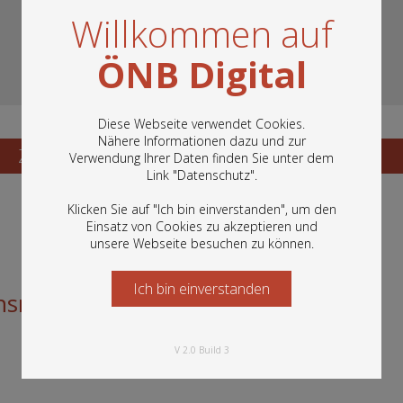
Willkommen auf
ÖNB Digital
Diese Webseite verwendet Cookies.
Nähere Informationen dazu und zur
Zum Katalogisat
Zur Vorschau
Verwendung Ihrer Daten finden Sie unter dem
In diesem Portal finden Sie die digitalen
Link "
Datenschutz
".
Bestände der Österreichischen
Nationalbibliothek: Bücher, Fotografien,
Klicken Sie auf "Ich bin einverstanden", um den
Grafiken und vieles mehr.
Einsatz von Cookies zu akzeptieren und
unsere Webseite besuchen zu können.
Ich bin einverstanden
Starten Sie jetzt
smittelkarte erhält!
V 2.0 Build 3