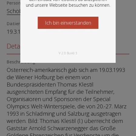
Person
und unsere Webseite besuchen zu können.
Schöbitz, Kelly
Ich bin einverstanden
Starten Sie jetzt
Datierung
19.3.1993 · 19.03.1993 · 1993
Details zum Objekt
V 2.0 Build 3
Beschreibung
Österreich-amerikanisch gab sich am 19.03.1993
die Wiener Hofburg bei einem von
Bundespräsidenten Thomas Klestil
ausgerichteten Empfang für die Teilnehmer,
Organisaioren und Sponsoren der Special
Olympics Welt-Winterspiele, die von 20.-27. März
1993 in Schladming und Salzburg ausgetragen
werden. Bild: Thomas Klestil (l.) überreicht dem
Gaststar Arnold Schwarzenegger das Große
Goldene Ehrenzeichen für Verdienste um die