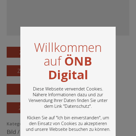
Willkommen
Zum Digitalisat
auf
ÖNB
Digital
Zum Katalogisat
Zur Vorschau
Diese Webseite verwendet Cookies.
Nähere Informationen dazu und zur
Verwendung Ihrer Daten finden Sie unter
In diesem Portal finden Sie die digitalen
dem Link "
Datenschutz
".
Zur Bestellung
Bestände der Österreichischen
Nationalbibliothek: Bücher, Fotografien,
Klicken Sie auf "Ich bin einverstanden", um
Grafiken und vieles mehr.
den Einsatz von Cookies zu akzeptieren
Kategorie / Medientyp
und unsere Webseite besuchen zu können.
Bild
/
Grafik