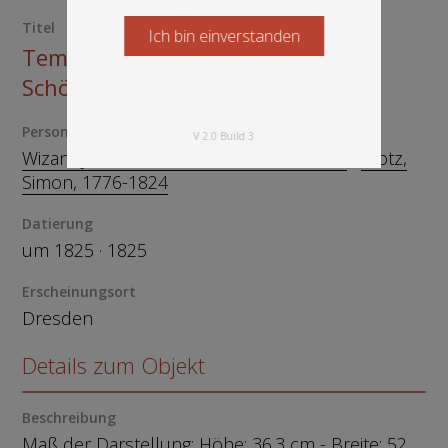
Titel
Ich bin einverstanden
Starten Sie jetzt
Temple Gothique du Jardin de
Schönhof en Bohéme
Person
V 2.0 Build 3
Wizani, Johann Friedrich, um 1770-1835
Klotz,
Simon, 1776-1824
Datierung
um 1825 · 1825
Erscheinungsort
Dresden
Details zum Objekt
Beschreibung
Maß der Darstellung: Höhe: 36.3 cm - Breite: 52