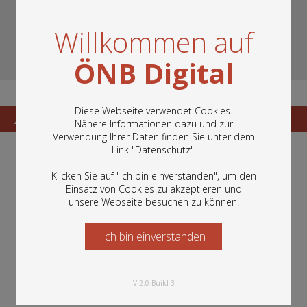
Willkommen auf
ÖNB Digital
Diese Webseite verwendet Cookies.
Zum Katalogisat
Zur Vorschau
Nähere Informationen dazu und zur
Verwendung Ihrer Daten finden Sie unter dem
In diesem Portal finden Sie die digitalen
Link "
Datenschutz
".
Bestände der Österreichischen
Nationalbibliothek: Bücher, Fotografien,
Klicken Sie auf "Ich bin einverstanden", um den
Grafiken und vieles mehr.
Einsatz von Cookies zu akzeptieren und
unsere Webseite besuchen zu können.
Ich bin einverstanden
Starten Sie jetzt
V 2.0 Build 3