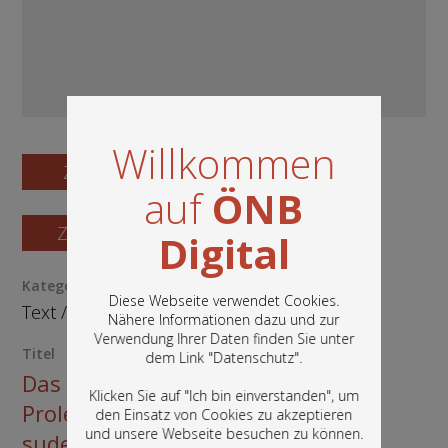
Willkommen
Zum Digitalisat
auf
ÖNB
Zum Katalogisat
Digital
Kategorie / Medientyp
Diese Webseite verwendet Cookies.
Text
/
Buch
Nähere Informationen dazu und zur
Verwendung Ihrer Daten finden Sie unter
In diesem Portal finden Sie die digitalen
Titel
dem Link "
Datenschutz
".
Bestände der Österreichischen
Das Denkmal der unbekannten
Nationalbibliothek: Bücher, Fotografien,
Klicken Sie auf "Ich bin einverstanden", um
Grafiken und vieles mehr.
Proletarierin: die
den Einsatz von Cookies zu akzeptieren
und unsere Webseite besuchen zu können.
sudetendeutsche