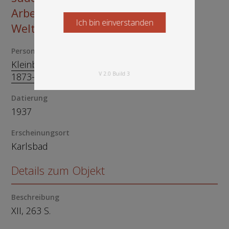
Arbeiterinnenbewegung bis zum
Ich bin einverstanden
Starten Sie jetzt
Weltkrieg
Person
Kleinberg, Alfred, 1881-1939
Blatny, Fanni,
V 2.0 Build 3
1873-1949
Datierung
1937
Erscheinungsort
Karlsbad
Details zum Objekt
Beschreibung
XII, 263 S.