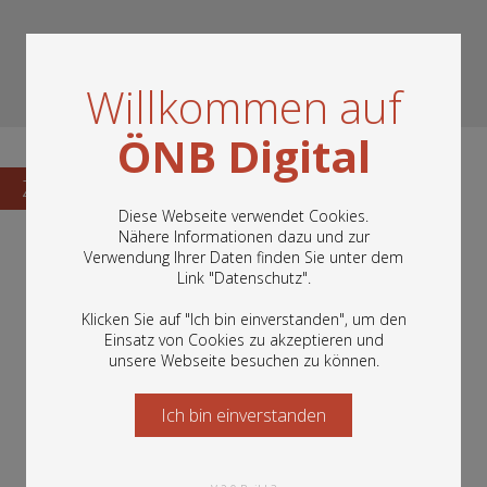
Willkommen auf
ÖNB Digital
Zum Katalogisat
Diese Webseite verwendet Cookies.
Nähere Informationen dazu und zur
Verwendung Ihrer Daten finden Sie unter dem
In diesem Portal finden Sie die digitalen
Link "
Datenschutz
".
Bestände der Österreichischen
Nationalbibliothek: Bücher, Fotografien,
Klicken Sie auf "Ich bin einverstanden", um den
Grafiken und vieles mehr.
Einsatz von Cookies zu akzeptieren und
unsere Webseite besuchen zu können.
Ich bin einverstanden
Starten Sie jetzt