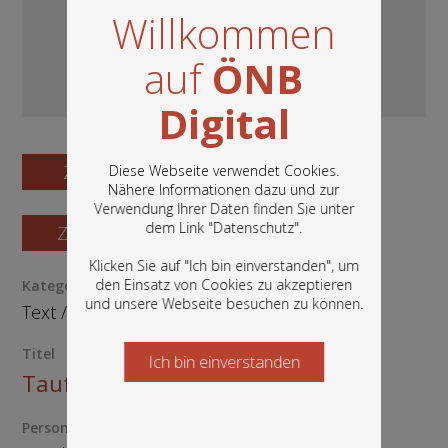
Willkommen
auf
ÖNB
Digital
Zum Digitalisat
Diese Webseite verwendet Cookies.
Nähere Informationen dazu und zur
Verwendung Ihrer Daten finden Sie unter
In diesem Portal finden Sie die digitalen
dem Link "
Datenschutz
".
Zum Katalogisat
Bestände der Österreichischen
Nationalbibliothek: Bücher, Fotografien,
Klicken Sie auf "Ich bin einverstanden", um
Grafiken und vieles mehr.
den Einsatz von Cookies zu akzeptieren
Kategorie / Medientyp
und unsere Webseite besuchen zu können.
Text
/
Manuskript
Titel
Ich bin einverstanden
Starten Sie jetzt
Taufschein
Person