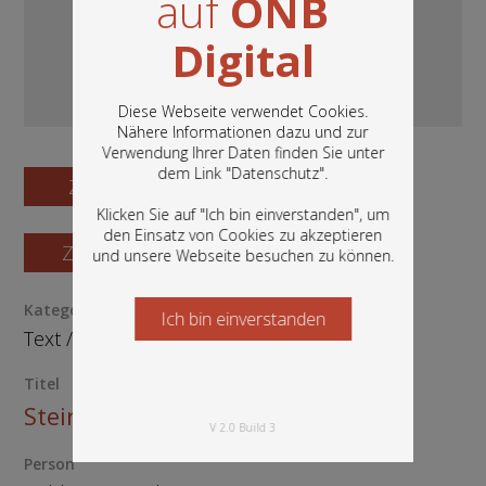
auf
ÖNB
Digital
Diese Webseite verwendet Cookies.
Nähere Informationen dazu und zur
Verwendung Ihrer Daten finden Sie unter
In diesem Portal finden Sie die digitalen
dem Link "
Datenschutz
".
Zum Digitalisat
Bestände der Österreichischen
Nationalbibliothek: Bücher, Fotografien,
Klicken Sie auf "Ich bin einverstanden", um
Grafiken und vieles mehr.
den Einsatz von Cookies zu akzeptieren
Zum Katalogisat
und unsere Webseite besuchen zu können.
Kategorie / Medientyp
Ich bin einverstanden
Starten Sie jetzt
Text
/
Noten
Titel
Steirische Volkslieder
V 2.0 Build 3
Person