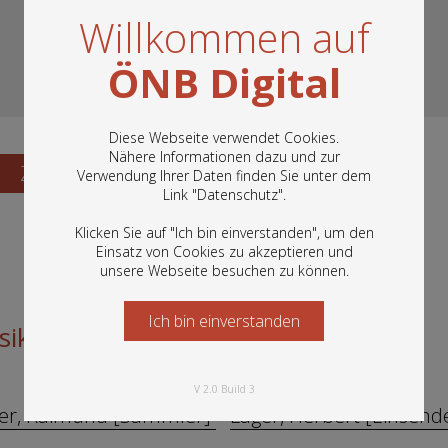
Willkommen auf
ÖNB Digital
Diese Webseite verwendet Cookies.
Nähere Informationen dazu und zur
Zum Katalogisat
Verwendung Ihrer Daten finden Sie unter dem
In diesem Portal finden Sie die digitalen
Link "
Datenschutz
".
Bestände der Österreichischen
Nationalbibliothek: Bücher, Fotografien,
Klicken Sie auf "Ich bin einverstanden", um den
Grafiken und vieles mehr.
Einsatz von Cookies zu akzeptieren und
unsere Webseite besuchen zu können.
Ich bin einverstanden
Starten Sie jetzt
siksammlung von Karl Liebleitner
V 2.0 Build 3
er, Raimund [Sammler]
Lager, Herbert [Einsend