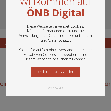
Willkommen auf
ÖNB Digital
Diese Webseite verwendet Cookies.
Nähere Informationen dazu und zur
Verwendung Ihrer Daten finden Sie unter dem
In diesem Portal finden Sie die digitalen
Link "
Datenschutz
".
Bestände der Österreichischen
Zum Katalogisat
Zur Vorschau
Nationalbibliothek: Bücher, Fotografien,
Klicken Sie auf "Ich bin einverstanden", um den
Grafiken und vieles mehr.
Einsatz von Cookies zu akzeptieren und
unsere Webseite besuchen zu können.
Ich bin einverstanden
Starten Sie jetzt
 eines Gemäldes mit Frauenbildnis vo
V 2.0 Build 3