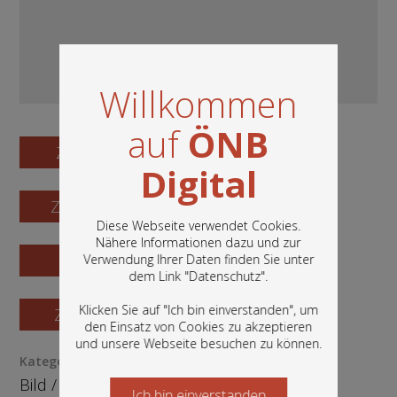
Willkommen
auf
ÖNB
Zum Digitalisat
Digital
Zum Katalogisat
Diese Webseite verwendet Cookies.
Nähere Informationen dazu und zur
Zur Vorschau
Verwendung Ihrer Daten finden Sie unter
In diesem Portal finden Sie die digitalen
dem Link "
Datenschutz
".
Bestände der Österreichischen
Nationalbibliothek: Bücher, Fotografien,
Klicken Sie auf "Ich bin einverstanden", um
Zur Bestellung
Grafiken und vieles mehr.
den Einsatz von Cookies zu akzeptieren
und unsere Webseite besuchen zu können.
Kategorie / Medientyp
Bild
/
Fotografie
Ich bin einverstanden
Starten Sie jetzt