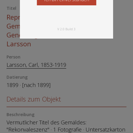
Titel
Reproduktionsfotografie eines
Gemäldes mit einer
V 2.0 Build 3
Genesungsszene von Carl
Larsson
Person
Larsson, Carl, 1853-1919
Datierung
1899 · [nach 1899]
Details zum Objekt
Beschreibung
Vermutlicher Titel des Gemäldes:
"Rekonvaleszenz" · 1 Fotografie · Untersatzkarton