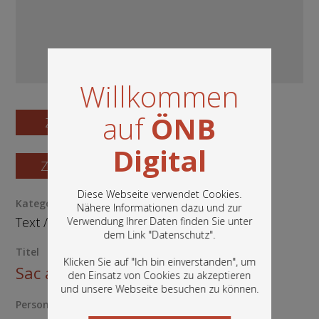
Willkommen
auf
ÖNB
Zum Digitalisat
Digital
Zum Katalogisat
Diese Webseite verwendet Cookies.
Kategorie / Medientyp
Nähere Informationen dazu und zur
Text
/
Buch
Verwendung Ihrer Daten finden Sie unter
In diesem Portal finden Sie die digitalen
dem Link "
Datenschutz
".
Bestände der Österreichischen
Titel
Nationalbibliothek: Bücher, Fotografien,
Klicken Sie auf "Ich bin einverstanden", um
Sac a papier
Grafiken und vieles mehr.
den Einsatz von Cookies zu akzeptieren
und unsere Webseite besuchen zu können.
Person