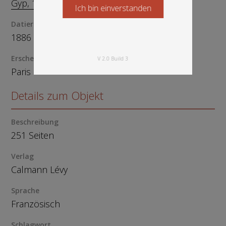
Gyp, 1849-1932
Ambert, Joachim baron
Ich bin einverstanden
Starten Sie jetzt
Datierung
1886
Erscheinungsort
V 2.0 Build 3
Paris
Details zum Objekt
Beschreibung
251 Seiten
Verlag
Calmann Lévy
Sprache
Französisch
Schlagwort