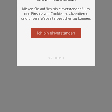
Bestände der Österreichischen
verfügbar
Nationalbibliothek: Bücher, Fotografien,
Klicken Sie auf "Ich bin einverstanden", um
Grafiken und vieles mehr.
den Einsatz von Cookies zu akzeptieren
und unsere Webseite besuchen zu können.
Ich bin einverstanden
Starten Sie jetzt
V 2.0 Build 3