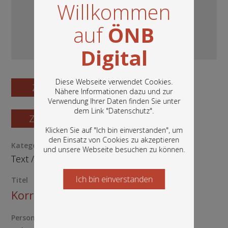
Willkommen
auf
ÖNB
Digital
Diese Webseite verwendet Cookies.
Zum Digitalisat
Nähere Informationen dazu und zur
Verwendung Ihrer Daten finden Sie unter
In diesem Portal finden Sie die digitalen
dem Link "
Datenschutz
".
Bestände der Österreichischen
Zum Katalogisat
Nationalbibliothek: Bücher, Fotografien,
Klicken Sie auf "Ich bin einverstanden", um
Grafiken und vieles mehr.
den Einsatz von Cookies zu akzeptieren
Kategorie / Medientyp
und unsere Webseite besuchen zu können.
Text
/
Manuskript
Ich bin einverstanden
Starten Sie jetzt
Titel
Korrespondenz
Person