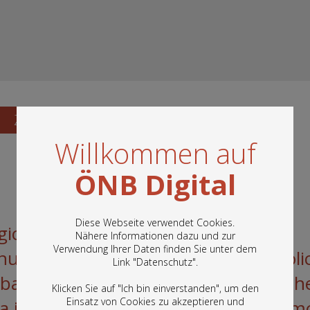
Zum Katalogisat
Willkommen auf
ÖNB Digital
Diese Webseite verwendet Cookies.
rgicus immobilis Byzantinus; Annus
Nähere Informationen dazu und zur
Verwendung Ihrer Daten finden Sie unter dem
In diesem Portal finden Sie die digitalen
inus; Pentecostarium; Stichera anatoli
Link "
Datenschutz
".
Bestände der Österreichischen
Nationalbibliothek: Bücher, Fotografien,
abathmoi; Heothina anastasima; Stich
Klicken Sie auf "Ich bin einverstanden", um den
Grafiken und vieles mehr.
Einsatz von Cookies zu akzeptieren und
ra idiomela Stephani; Stichera prosom