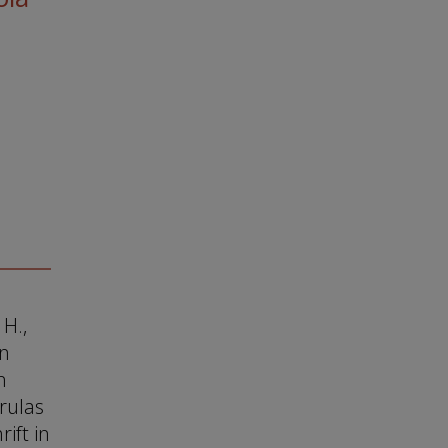
 H.,
en
n
rulas
ift in