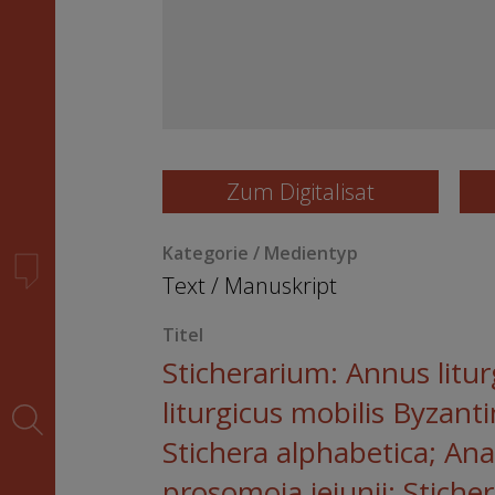
Zum Digitalisat
Kategorie / Medientyp
Text
/
Manuskript
Titel
Sticherarium: Annus litu
liturgicus mobilis Byzant
Stichera alphabetica; An
prosomoia ieiunii; Stiche