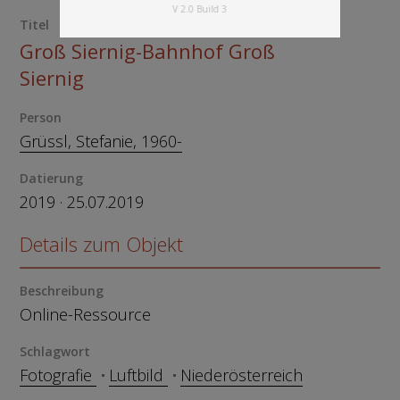
V 2.0 Build 3
Titel
Groß Siernig-Bahnhof Groß
Siernig
Person
Grüssl, Stefanie, 1960-
Datierung
2019 · 25.07.2019
Details zum Objekt
Beschreibung
Online-Ressource
Schlagwort
Fotografie
Luftbild
Niederösterreich