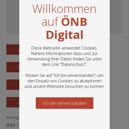
Willkommen
auf
ÖNB
Digital
Diese Webseite verwendet Cookies.
Zum Digitalisat
Nähere Informationen dazu und zur
Verwendung Ihrer Daten finden Sie unter
In diesem Portal finden Sie die digitalen
dem Link "
Datenschutz
".
Zum Katalogisat
Bestände der Österreichischen
Nationalbibliothek: Bücher, Fotografien,
Klicken Sie auf "Ich bin einverstanden", um
Grafiken und vieles mehr.
den Einsatz von Cookies zu akzeptieren
Zur Vorschau
und unsere Webseite besuchen zu können.
Zur Bestellung
Ich bin einverstanden
Starten Sie jetzt
Kategorie / Medientyp
Bild
/
Fotografie